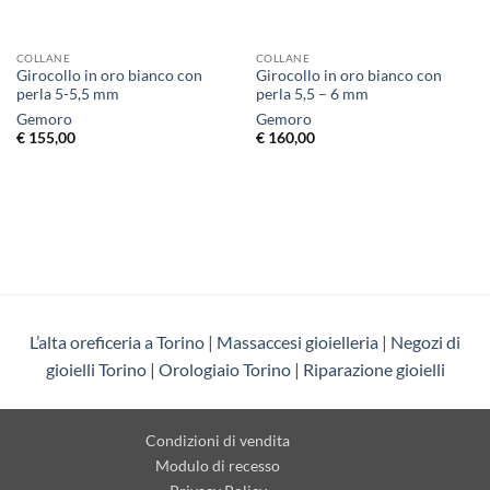
COLLANE
COLLANE
Girocollo in oro bianco con
Girocollo in oro bianco con
perla 5-5,5 mm
perla 5,5 – 6 mm
Gemoro
Gemoro
€
155,00
€
160,00
L’alta oreficeria a Torino
|
Massaccesi gioielleria
|
Negozi di
gioielli Torino |
Orologiaio Torino
|
Riparazione gioielli
Condizioni di vendita
Modulo di recesso